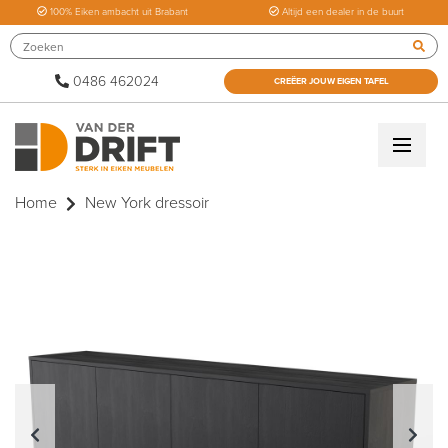
100% Eiken ambacht uit Brabant
Altijd een dealer in de buurt
0486 462024
CREËER JOUW EIGEN TAFEL
Home
New York dressoir