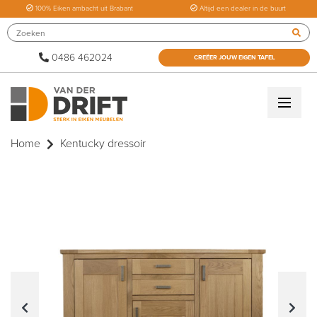
100% Eiken ambacht uit Brabant
Altijd een dealer in de buurt
0486 462024
CREËER JOUW EIGEN TAFEL
Home
Kentucky dressoir