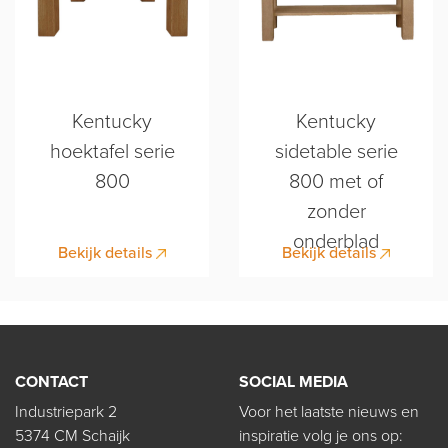
Kentucky
Kentucky
hoektafel serie
sidetable serie
800
800 met of
zonder
onderblad
Bekijk details
Bekijk details
CONTACT
SOCIAL MEDIA
Industriepark 2
Voor het laatste nieuws en
5374 CM Schaijk
inspiratie volg je ons op: