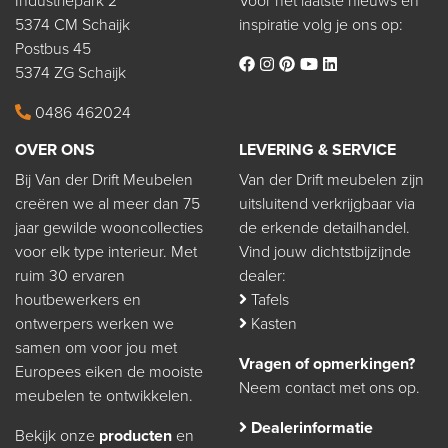
Industriepark 2
Voor het laatste nieuws en
5374 CM Schaijk
inspiratie volg je ons op:
Postbus 45
5374 ZG Schaijk
0486 462024
OVER ONS
LEVERING & SERVICE
Bij Van der Drift Meubelen
Van der Drift meubelen zijn
creëren we al meer dan 75
uitsluitend verkrijgbaar via
jaar gewilde wooncollecties
de erkende detailhandel.
voor elk type interieur. Met
Vind jouw dichtstbijzijnde
ruim 30 ervaren
dealer:
houtbewerkers en
Tafels
ontwerpers werken we
Kasten
samen om voor jou met
Vragen of opmerkingen?
Europees eiken de mooiste
Neem contact met ons op.
meubelen te ontwikkelen.
Dealerinformatie
Bekijk onze
producten
en