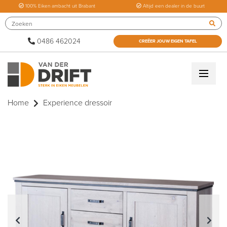
100% Eiken ambacht uit Brabant
Altijd een dealer in de buurt
0486 462024
CREËER JOUW EIGEN TAFEL
Home
Experience dressoir