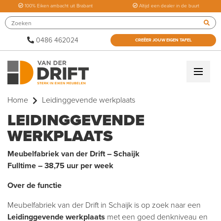
100% Eiken ambacht uit Brabant
Altijd een dealer in de buurt
0486 462024
CREËER JOUW EIGEN TAFEL
Home
Leidinggevende werkplaats
LEIDINGGEVENDE
WERKPLAATS
Meubelfabriek van der Drift – Schaijk
Fulltime – 38,75 uur per week
Over de functie
Meubelfabriek van der Drift in Schaijk is op zoek naar een
Leidinggevende werkplaats
met een goed denkniveau en