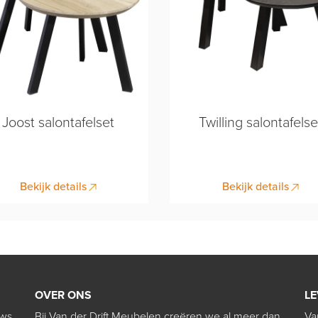
Joost salontafelset
Twilling salontafelse
Bekijk details
Bekijk details
OVER ONS
LE
uws
Bij Van der Drift Meubelen creëren we al meer dan
Va