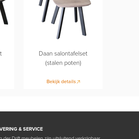
t
Daan salontafelset
(stalen poten)
Bekijk details
VERING & SERVICE
n der Drift meubelen zijn uitsluitend verkrijgbaar