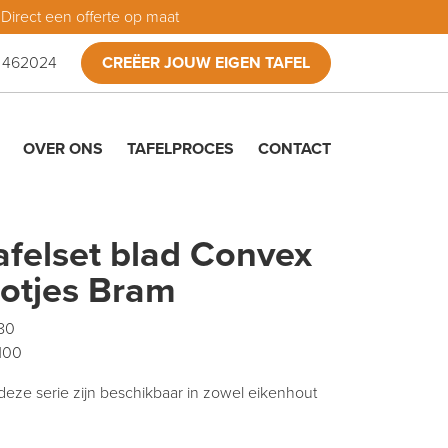
Direct een offerte op maat
 462024
CREËER JOUW EIGEN TAFEL
OVER ONS
TAFELPROCES
CONTACT
afelset blad Convex
otjes Bram
 80
 100
deze serie zijn beschikbaar in zowel eikenhout