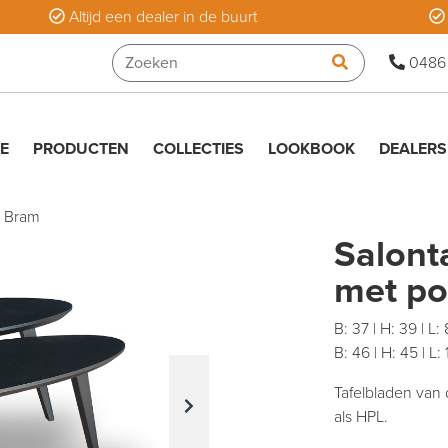
Altijd een dealer in de buurt
0486
E
PRODUCTEN
COLLECTIES
LOOKBOOK
DEALERS
s Bram
Salont
met po
B: 37 | H: 39 | L:
B: 46 | H: 45 | L:
Tafelbladen van 
als HPL.