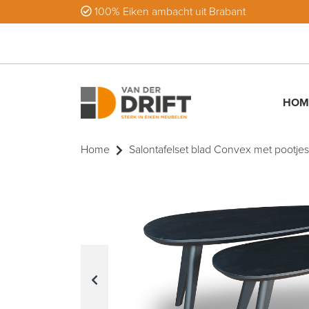
100% Eiken ambacht uit Brabant
HOM
Home
Salontafelset blad Convex met pootje