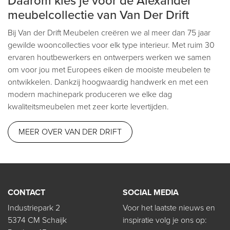
Daarom kies je voor de Alexander
meubelcollectie van Van Der Drift
Bij Van der Drift Meubelen creëren we al meer dan 75 jaar
gewilde wooncollecties voor elk type interieur. Met ruim 30
ervaren houtbewerkers en ontwerpers werken we samen
om voor jou met Europees eiken de mooiste meubelen te
ontwikkelen. Dankzij hoogwaardig handwerk en met een
modern machinepark produceren we elke dag
kwaliteitsmeubelen met zeer korte levertijden.
MEER OVER VAN DER DRIFT
CONTACT
SOCIAL MEDIA
Industriepark 2
Voor het laatste nieuws en
5374 CM Schaijk
inspiratie volg je ons op: