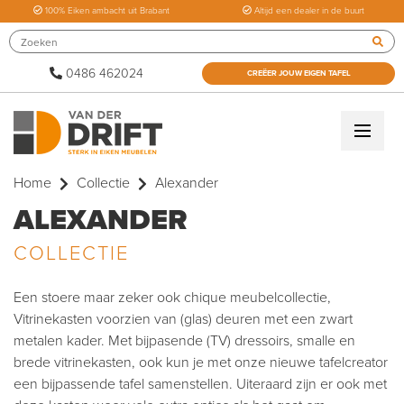
100% Eiken ambacht uit Brabant
Altijd een dealer in de buurt
0486 462024
CREËER JOUW EIGEN TAFEL
Home
Collectie
Alexander
ALEXANDER
COLLECTIE
Een stoere maar zeker ook chique meubelcollectie,
Vitrinekasten voorzien van (glas) deuren met een zwart
metalen kader. Met bijpasende (TV) dressoirs, smalle en
brede vitrinekasten, ook kun je met onze nieuwe tafelcreator
een bijpassende tafel samenstellen. Uiteraard zijn er ook met