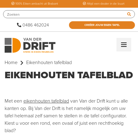
100% Eiken ambacht uit Brabant
Altijd een dealer in de buurt
0486 462024
CREËER JOUW EIGEN TAFEL
Home
Eikenhouten tafelblad
EIKENHOUTEN TAFELBLAD
Met een
eikenhouten tafelblad
van Van der Drift kunt u alle
kanten op. Bij Van der Drift is het namelijk mogelijk om uw
tafel helemaal zelf samen te stellen in de tafel configurator.
Kiest u voor een rond, een ovaal of juist een rechthoekig
blad?