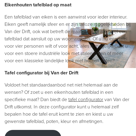
Eikenhouten tafelblad op maat
Een tafelblad van eiken is een aanwinst voor ieder interieur.
Eiken geeft namelijk sfeer en er zijn talloze mogelijkheden bij
Van der Drift, ook wat betreft de maat. Zo is er altijd wel een
tafelblad dat aansluit op uw woonwensen. Of u nu een tafel
voor vier personen wilt of voor acht, alles is mogelijk. Gaat u
voor een stoere industriële look met stalen poten of meer
voor een klassieke landelijke look met houten poten?
Tafel configurator bij Van der Drift
Voldoet het standaardaanbod net niet helemaal aan de
wensen? Of zoet u een eikenhouten tafelblad in een
specifieke maat? Dan biedt de
tafel configurator
van Van der
Drift uitkomst. In deze configurator kunt u helemaal zelf
bepalen hoe de tafel eruit komt te zien en kiest u uw
gewenste tafelblad, poten, kleur en afmetingen.